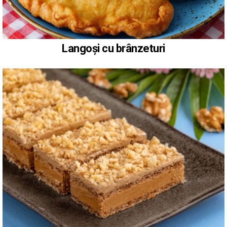
Langoși cu brânzeturi