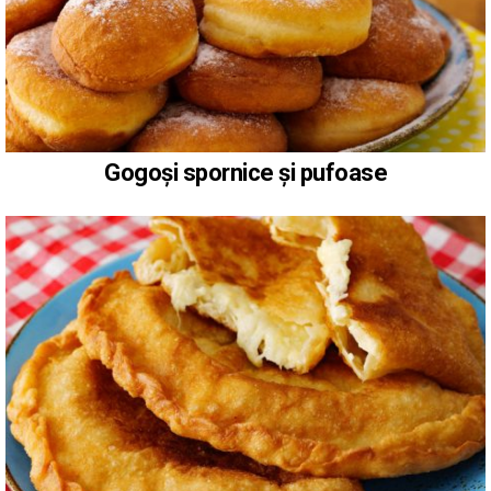
Gogoși spornice și pufoase