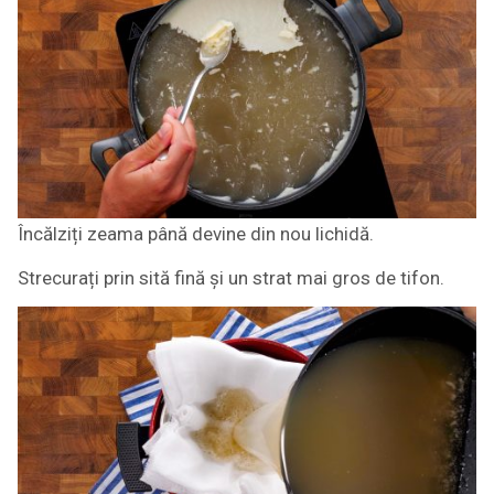
Încălziți zeama până devine din nou lichidă.
Strecurați prin sită fină și un strat mai gros de tifon.