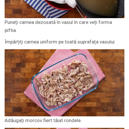
Puneți carnea dezosată în vasul în care veți forma
piftia.
Împărțiți carnea uniform pe toată suprafața vasului.
Adăugați morcov fiert tăiat rondele.