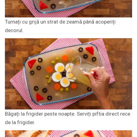
Turnați cu grijă un strat de zeamă până acoperiți
decorul.
Băgați la frigider peste noapte. Serviți piftia direct rece
de la frigider.