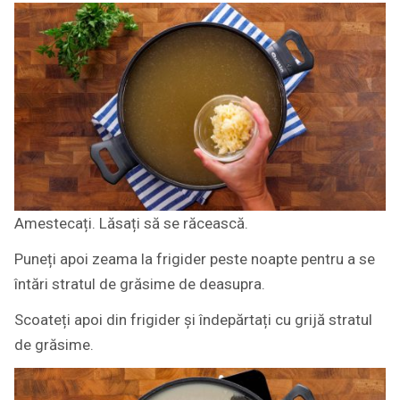
Amestecați. Lăsați să se răcească.
Puneți apoi zeama la frigider peste noapte pentru a se
întări stratul de grăsime de deasupra.
Scoateți apoi din frigider și îndepărtați cu grijă stratul
de grăsime.