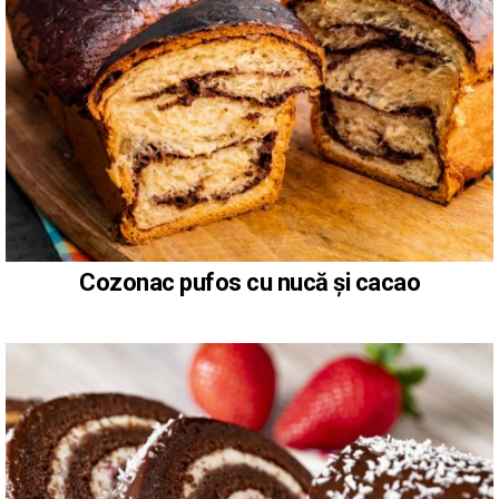
Cozonac pufos cu nucă și cacao