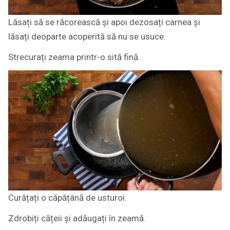
Lăsați să se răcorească și apoi dezosați carnea și
lăsați deoparte acoperită să nu se usuce.
Strecurați zeama printr-o sită fină.
Curățați o căpățână de usturoi.
Zdrobiți cățeii și adăugați în zeamă.